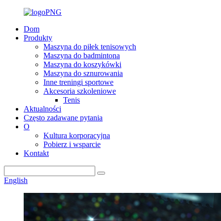
Dom
Produkty
Maszyna do piłek tenisowych
Maszyna do badmintona
Maszyna do koszykówki
Maszyna do sznurowania
Inne treningi sportowe
Akcesoria szkoleniowe
Tenis
Aktualności
Często zadawane pytania
O
Kultura korporacyjna
Pobierz i wsparcie
Kontakt
English