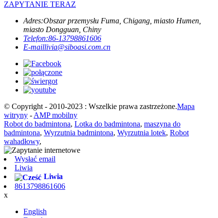
ZAPYTANIE TERAZ
Adres:
Obszar przemysłu Fuma, Chigang, miasto Humen,
miasto Dongguan, Chiny
Telefon:
86-13798861606
E-mail
livia@siboasi.com.cn
© Copyright - 2010-2023 : Wszelkie prawa zastrzeżone.
Mapa
witryny
-
AMP mobilny
Robot do badmintona
,
Lotka do badmintona
,
maszyna do
badmintona
,
Wyrzutnia badmintona
,
Wyrzutnia lotek
,
Robot
wahadłowy
,
Wysłać email
Liwia
Liwia
8613798861606
x
English