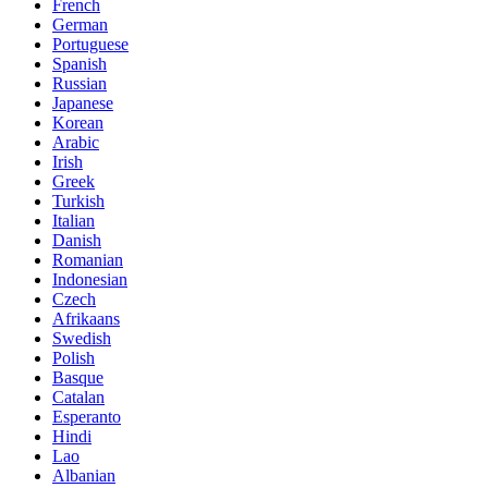
French
German
Portuguese
Spanish
Russian
Japanese
Korean
Arabic
Irish
Greek
Turkish
Italian
Danish
Romanian
Indonesian
Czech
Afrikaans
Swedish
Polish
Basque
Catalan
Esperanto
Hindi
Lao
Albanian