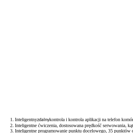
1. Inteligentny
kontrola i kontrola aplikacji na telefon kom
zdalny
2. Inteligentne ćwiczenia, dostosowana prędkość serwowania, kąt, 
3. Inteligentne programowanie punktu docelowego, 35 punktów op