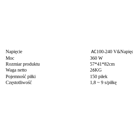
Napięcie
100-240 V
Napięc
AC
&
Moc
360 W
Rozmiar produktu
57*41*82cm
Waga netto
2
KG
6
Pojemność piłki
150 piłek
Częstotliwość
1,8 ~ 9 s/piłkę