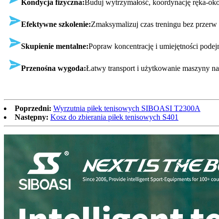
Kondycja fizyczna:
Buduj wytrzymałość, koordynację ręka-oko
Efektywne szkolenie:
Zmaksymalizuj czas treningu bez przerw i
Skupienie mentalne:
Popraw koncentrację i umiejętności pode
Przenośna wygoda:
Łatwy transport i użytkowanie maszyny n
Poprzedni:
Wyrzutnia piłek tenisowych SIBOASI T2300A
Następny:
Kosz do zbierania piłek tenisowych S401