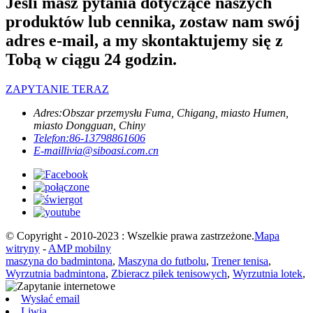
Jeśli masz pytania dotyczące naszych
produktów lub cennika, zostaw nam swój
adres e-mail, a my skontaktujemy się z
Tobą w ciągu 24 godzin.
ZAPYTANIE TERAZ
Adres:
Obszar przemysłu Fuma, Chigang, miasto Humen,
miasto Dongguan, Chiny
Telefon:
86-13798861606
E-mail
livia@siboasi.com.cn
© Copyright - 2010-2023 : Wszelkie prawa zastrzeżone.
Mapa
witryny
-
AMP mobilny
maszyna do badmintona
,
Maszyna do futbolu
,
Trener tenisa
,
Wyrzutnia badmintona
,
Zbieracz piłek tenisowych
,
Wyrzutnia lotek
,
Wysłać email
Liwia