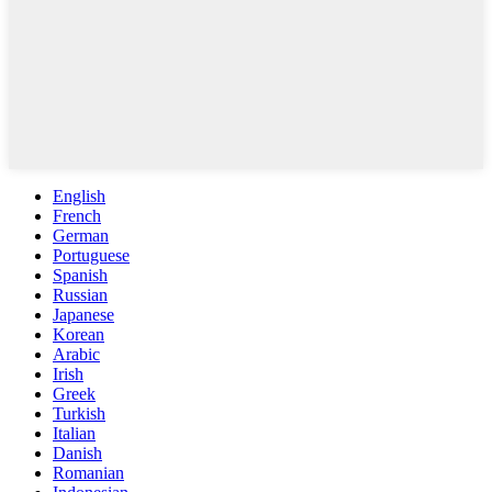
English
French
German
Portuguese
Spanish
Russian
Japanese
Korean
Arabic
Irish
Greek
Turkish
Italian
Danish
Romanian