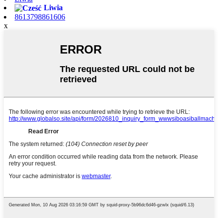
Liwia
8613798861606
x