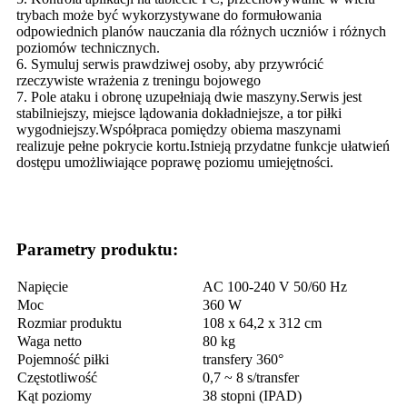
trybach może być wykorzystywane do formułowania
odpowiednich planów nauczania dla różnych uczniów i różnych
poziomów technicznych.
6. Symuluj serwis prawdziwej osoby, aby przywrócić
rzeczywiste wrażenia z treningu bojowego
7. Pole ataku i obronę uzupełniają dwie maszyny.Serwis jest
stabilniejszy, miejsce lądowania dokładniejsze, a tor piłki
wygodniejszy.Współpraca pomiędzy obiema maszynami
realizuje pełne pokrycie kortu.Istnieją przydatne funkcje ułatwień
dostępu umożliwiające poprawę poziomu umiejętności.
Parametry produktu:
Napięcie
AC 100-240 V 50/60 Hz
Moc
360 W
Rozmiar produktu
108 x 64,2 x 312 cm
Waga netto
80 kg
Pojemność piłki
transfery 360°
Częstotliwość
0,7 ~ 8 s/transfer
Kąt poziomy
38 stopni (IPAD)