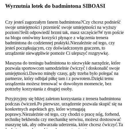
Wyrzutnia lotek do badmintona SIBOASI
Czy jesteś zagorzałym fanem badmintona?Czy chcesz podnieść
swoje umiejętności i przenieść swoje umiejętności na wyższy
poziom?Jeśli odpowiedź brzmi tak, masz szczęście!W tym poście
na blogu omówimy korzyści płynące z włączenia trenera
badmintona do codziennej praktyki.Niezależnie od tego, czy
jesteś początkującym, czy doświadczonym graczem, to
urządzenie niewątpliwie pomoże Ci ulepszyć rozgrywkę.
Maszyna do treningu badmintona to niezwykłe narzędzie, które
pozwala sportowcom samodzielnie ćwiczyć i doskonalić swoje
umiejętności.Dawno minęły czasy, gdy trzeba było polegać na
partnerze, który odbijał piłkę tam i z powrotem.Dzięki temu
urządzeniu możesz trenować w dowolnym momencie, bez
potrzeby korzystania z drugiej osoby.
Przyjrzyjmy się bliżej zaletom korzystania z trenera badmintona
podczas ćwiczeń.Po pierwsze, urządzenie pozwala skupić się na
konkretnych aspektach gry, które wymagają
poprawy.Niezależnie od tego, czy chodzi o pracę nóg, forhend,
technikę bekhendu czy mechanikę serwisu, możesz dostosować
maszynę tak, aby odtwarzała uderzenia, które chcesz ćwiczyć.Ta