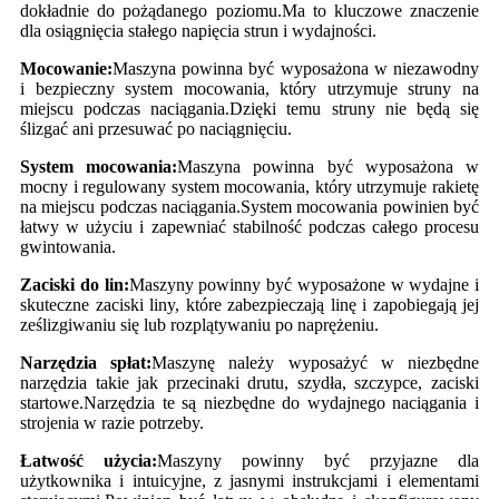
dokładnie do pożądanego poziomu.Ma to kluczowe znaczenie
dla osiągnięcia stałego napięcia strun i wydajności.
Mocowanie:
Maszyna powinna być wyposażona w niezawodny
i bezpieczny system mocowania, który utrzymuje struny na
miejscu podczas naciągania.Dzięki temu struny nie będą się
ślizgać ani przesuwać po naciągnięciu.
System mocowania:
Maszyna powinna być wyposażona w
mocny i regulowany system mocowania, który utrzymuje rakietę
na miejscu podczas naciągania.System mocowania powinien być
łatwy w użyciu i zapewniać stabilność podczas całego procesu
gwintowania.
Zaciski do lin:
Maszyny powinny być wyposażone w wydajne i
skuteczne zaciski liny, które zabezpieczają linę i zapobiegają jej
ześlizgiwaniu się lub rozplątywaniu po naprężeniu.
Narzędzia spłat:
Maszynę należy wyposażyć w niezbędne
narzędzia takie jak przecinaki drutu, szydła, szczypce, zaciski
startowe.Narzędzia te są niezbędne do wydajnego naciągania i
strojenia w razie potrzeby.
Łatwość użycia:
Maszyny powinny być przyjazne dla
użytkownika i intuicyjne, z jasnymi instrukcjami i elementami