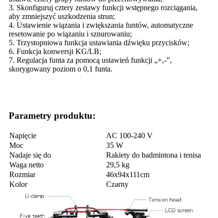
3. Skonfiguruj cztery zestawy funkcji wstępnego rozciągania,
aby zmniejszyć uszkodzenia strun;
4. Ustawienie wiązania i zwiększania funtów, automatyczne
resetowanie po wiązaniu i sznurowaniu;
5. Trzystopniowa funkcja ustawiania dźwięku przycisków;
6. Funkcja konwersji KG/LB;
7. Regulacja funta za pomocą ustawień funkcji „+,-”,
skorygowany poziom o 0,1 funta.
Parametry produktu:
Napięcie
AC 100-240 V
Moc
35 W
Nadaje się do
Rakiety do badmintona i tenisa
Waga netto
29,5 kg
Rozmiar
46x94x111cm
Kolor
Czarny