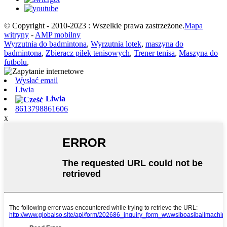
© Copyright - 2010-2023 : Wszelkie prawa zastrzeżone.
Mapa
witryny
-
AMP mobilny
Wyrzutnia do badmintona
,
Wyrzutnia lotek
,
maszyna do
badmintona
,
Zbieracz piłek tenisowych
,
Trener tenisa
,
Maszyna do
futbolu
,
Wysłać email
Liwia
Liwia
8613798861606
x