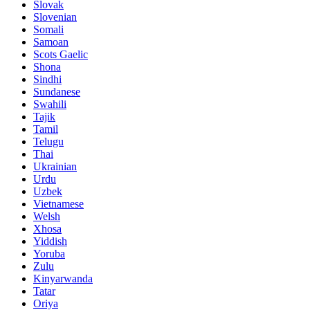
Slovak
Slovenian
Somali
Samoan
Scots Gaelic
Shona
Sindhi
Sundanese
Swahili
Tajik
Tamil
Telugu
Thai
Ukrainian
Urdu
Uzbek
Vietnamese
Welsh
Xhosa
Yiddish
Yoruba
Zulu
Kinyarwanda
Tatar
Oriya