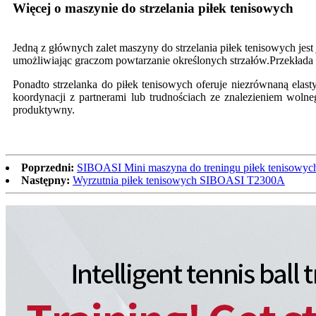
Więcej o maszynie do strzelania piłek tenisowych
Jedną z głównych zalet maszyny do strzelania piłek tenisowych jest
umożliwiając graczom powtarzanie określonych strzałów.Przekłada s
Ponadto strzelanka do piłek tenisowych oferuje niezrównaną el
koordynacji z partnerami lub trudnościach ze znalezieniem woln
produktywny.
Poprzedni:
SIBOASI Mini maszyna do treningu piłek tenisowy
Następny:
Wyrzutnia piłek tenisowych SIBOASI T2300A