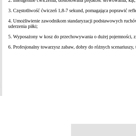
2. Inteligentne ćwiczenia, dostosowana prędkość serwowania, kąt, c
3. Częstotliwość ćwiczeń 1,8-7 sekund, pomagająca poprawić ref
4. Umożliwienie zawodnikom standaryzacji podstawowych ruchów,
uderzenia piłki;
5. Wyposażony w kosz do przechowywania o dużej pojemności, zn
6. Profesjonalny towarzysz zabaw, dobry do różnych scenariuszy, t